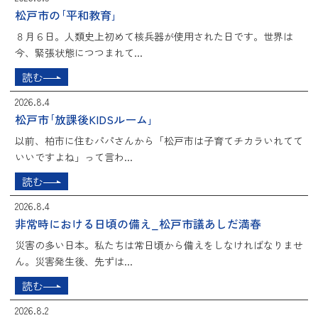
松戸市の｢平和教育｣
８月６日。人類史上初めて核兵器が使用された日です。世界は
今、緊張状態につつまれて...
読む
2026.8.4
松戸市｢放課後KIDSルーム｣
以前、柏市に住むパパさんから「松戸市は子育てチカラいれてて
いいですよね」って言わ...
読む
2026.8.4
非常時における日頃の備え_松戸市議あしだ満春
災害の多い日本。私たちは常日頃から備えをしなければなりませ
ん。災害発生後、先ずは...
読む
2026.8.2