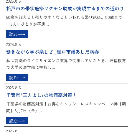
2026.8.8
松戸市の帯状疱疹ワクチン助成が実現するまでの道のり
50歳を超えると罹りやすくなるといわれる帯状疱疹。80歳まで
に3人にひとりが罹患...
読む
2026.8.8
働きながら学ぶ楽しさ_松戸市議あしだ満春
私は前職のライフサイエンス業界で従事していたとき、通信教育
で大学の法学部に挑戦し...
読む
2026.8.6
千葉県｢三方よし｣の物価高対策！
千葉県の物価高対策！お得なキャッシュレスキャンペーン🉐【期
間】8月7日（金）～...
読む
2026.8.5