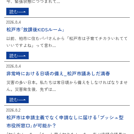
今、緊張状態につつまれて...
読む
2026.8.4
松戸市｢放課後KIDSルーム｣
以前、柏市に住むパパさんから「松戸市は子育てチカラいれてて
いいですよね」って言わ...
読む
2026.8.4
非常時における日頃の備え_松戸市議あしだ満春
災害の多い日本。私たちは常日頃から備えをしなければなりませ
ん。災害発生後、先ずは...
読む
2026.8.2
松戸市は申請主義でなく申請なしに届ける｢プッシュ型
市役所窓口｣が可能か？