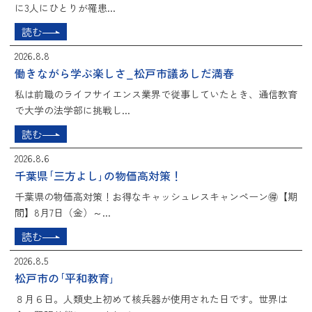
に3人にひとりが罹患...
読む
2026.8.8
働きながら学ぶ楽しさ_松戸市議あしだ満春
私は前職のライフサイエンス業界で従事していたとき、通信教育
で大学の法学部に挑戦し...
読む
2026.8.6
千葉県｢三方よし｣の物価高対策！
千葉県の物価高対策！お得なキャッシュレスキャンペーン🉐【期
間】8月7日（金）～...
読む
2026.8.5
松戸市の｢平和教育｣
８月６日。人類史上初めて核兵器が使用された日です。世界は