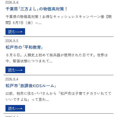
2026.8.6
千葉県｢三方よし｣の物価高対策！
千葉県の物価高対策！お得なキャッシュレスキャンペーン🉐【期
間】8月7日（金）～...
読む
2026.8.5
松戸市の｢平和教育｣
８月６日。人類史上初めて核兵器が使用された日です。世界は
今、緊張状態につつまれて...
読む
2026.8.4
松戸市｢放課後KIDSルーム｣
以前、柏市に住むパパさんから「松戸市は子育てチカラいれてて
いいですよね」って言わ...
読む