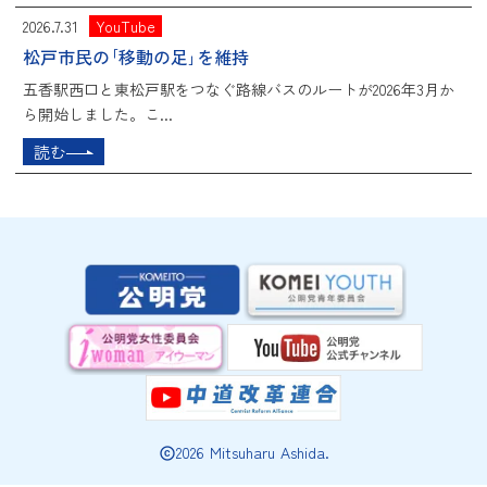
2026.7.31
YouTube
松戸市民の｢移動の足｣を維持
五香駅西口と東松戸駅をつなぐ路線バスのルートが2026年3月か
ら開始しました。こ...
読む
2026 Mitsuharu Ashida.
copyright