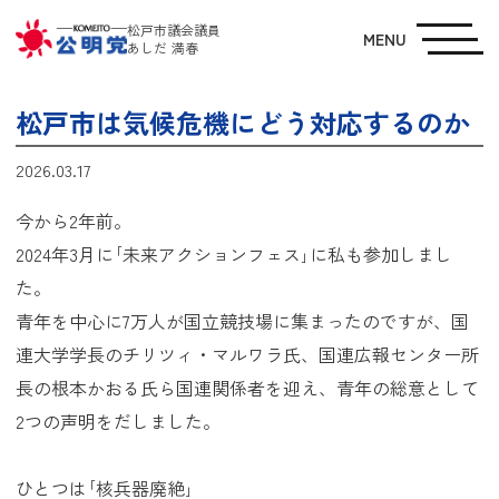
松戸市議会議員
MENU
あしだ 満春
松戸市は気候危機にどう対応するのか
2026.03.17
今から2年前。
2024年3月に｢未来アクションフェス｣に私も参加しまし
た。
青年を中心に7万人が国立競技場に集まったのですが、国
連大学学長のチリツィ・マルワラ氏、国連広報センター所
長の根本かおる氏ら国連関係者を迎え、青年の総意として
2つの声明をだしました。
ひとつは｢核兵器廃絶｣