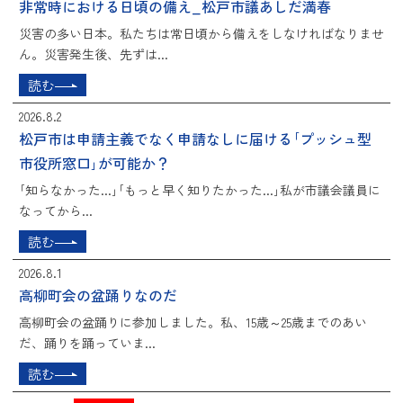
非常時における日頃の備え_松戸市議あしだ満春
災害の多い日本。私たちは常日頃から備えをしなければなりませ
ん。災害発生後、先ずは...
読む
2026.8.2
松戸市は申請主義でなく申請なしに届ける｢プッシュ型
市役所窓口｣が可能か？
｢知らなかった...｣｢もっと早く知りたかった...｣私が市議会議員に
なってから...
読む
2026.8.1
高柳町会の盆踊りなのだ
高柳町会の盆踊りに参加しました。私、15歳～25歳までのあい
だ、踊りを踊っていま...
読む