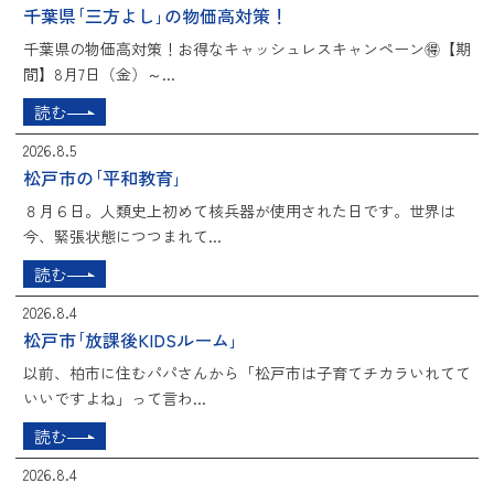
千葉県｢三方よし｣の物価高対策！
千葉県の物価高対策！お得なキャッシュレスキャンペーン🉐【期
間】8月7日（金）～...
読む
2026.8.5
松戸市の｢平和教育｣
８月６日。人類史上初めて核兵器が使用された日です。世界は
今、緊張状態につつまれて...
読む
2026.8.4
松戸市｢放課後KIDSルーム｣
以前、柏市に住むパパさんから「松戸市は子育てチカラいれてて
いいですよね」って言わ...
読む
2026.8.4