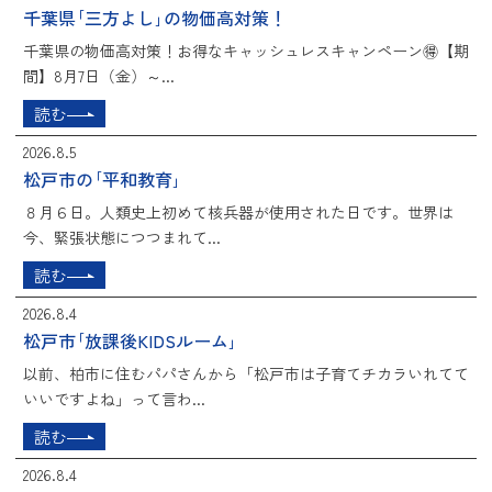
千葉県｢三方よし｣の物価高対策！
千葉県の物価高対策！お得なキャッシュレスキャンペーン🉐【期
間】8月7日（金）～...
読む
2026.8.5
松戸市の｢平和教育｣
８月６日。人類史上初めて核兵器が使用された日です。世界は
今、緊張状態につつまれて...
読む
2026.8.4
松戸市｢放課後KIDSルーム｣
以前、柏市に住むパパさんから「松戸市は子育てチカラいれてて
いいですよね」って言わ...
読む
2026.8.4