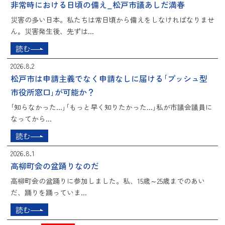
非常時における日頃の備え_松戸市議あしだ満春
災害の多い日本。私たちは常日頃から備えをしなければなりませ
ん。災害発生後、先ずは...
読む
2026.8.2
松戸市は申請主義でなく申請なしに届ける｢プッシュ型
市役所窓口｣が可能か？
｢知らなかった...｣｢もっと早く知りたかった...｣私が市議会議員に
なってから...
読む
2026.8.1
高柳町会の盆踊りなのだ
高柳町会の盆踊りに参加しました。私、15歳～25歳までのあい
だ、踊りを踊っていま...
読む