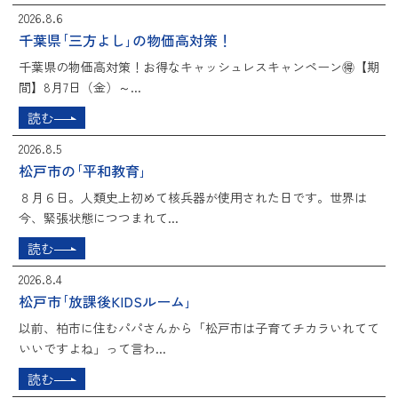
2026.8.6
千葉県｢三方よし｣の物価高対策！
千葉県の物価高対策！お得なキャッシュレスキャンペーン🉐【期
間】8月7日（金）～...
読む
2026.8.5
松戸市の｢平和教育｣
８月６日。人類史上初めて核兵器が使用された日です。世界は
今、緊張状態につつまれて...
読む
2026.8.4
松戸市｢放課後KIDSルーム｣
以前、柏市に住むパパさんから「松戸市は子育てチカラいれてて
いいですよね」って言わ...
読む