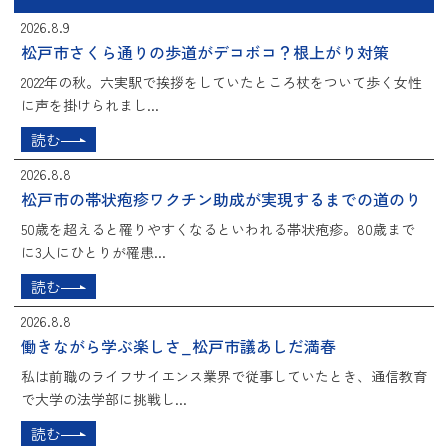
2026.8.9
松戸市さくら通りの歩道がデコボコ？根上がり対策
2022年の秋。六実駅で挨拶をしていたところ杖をついて歩く女性
に声を掛けられまし...
読む
2026.8.8
松戸市の帯状疱疹ワクチン助成が実現するまでの道のり
50歳を超えると罹りやすくなるといわれる帯状疱疹。80歳まで
に3人にひとりが罹患...
読む
2026.8.8
働きながら学ぶ楽しさ_松戸市議あしだ満春
私は前職のライフサイエンス業界で従事していたとき、通信教育
で大学の法学部に挑戦し...
読む