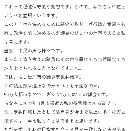
これって穏健保守的な発想です。なので、私たちは中道と
いうべき立場といえます。
この方向性を決めるために議会で取り上げ行政と意思を共
有し政治を前に進めるのが議員のひとつの仕事であると私
は考えます。
当然、市民の声も様々です。
まったく違う考えの議員にその声を届けても当然議会でも
取り上げられることはないですよね。
では、もし松戸市の議員定数44議席。
この議席数は適正なのかそれとも不適なのか。
50万人都市なので、ざくり1万人に1人の割合です。
ちなみに2022年11月市議選の私の得票数は2065票です。
仮に定数削減したとして私自身が今まで以上に多くの方と
接すれば、声を聴くことはできると思います。
ただ必ずしも私の目指す社会と意見が一致しない声がある