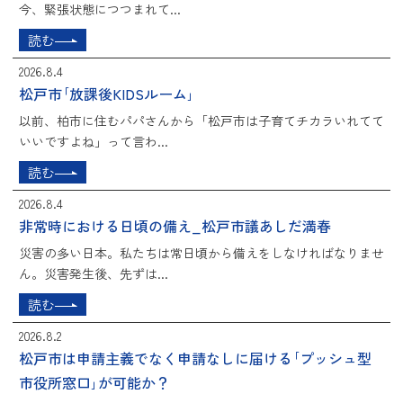
今、緊張状態につつまれて...
読む
2026.8.4
松戸市｢放課後KIDSルーム｣
以前、柏市に住むパパさんから「松戸市は子育てチカラいれてて
いいですよね」って言わ...
読む
2026.8.4
非常時における日頃の備え_松戸市議あしだ満春
災害の多い日本。私たちは常日頃から備えをしなければなりませ
ん。災害発生後、先ずは...
読む
2026.8.2
松戸市は申請主義でなく申請なしに届ける｢プッシュ型
市役所窓口｣が可能か？