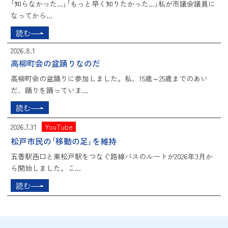
｢知らなかった...｣｢もっと早く知りたかった...｣私が市議会議員に
なってから...
読む
2026.8.1
高柳町会の盆踊りなのだ
高柳町会の盆踊りに参加しました。私、15歳～25歳までのあい
だ、踊りを踊っていま...
読む
2026.7.31
YouTube
松戸市民の｢移動の足｣を維持
五香駅西口と東松戸駅をつなぐ路線バスのルートが2026年3月か
ら開始しました。こ...
読む