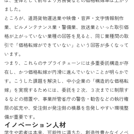
は、全体として前年より労務費などの価格転嫁率は上がり
ました。
ところが、道路貨物運送業や映像・音声・文字情報制作
業、ビルメンテナンス業・警備業、放送業といった取引価
格が上がっていない業種の回答を見ると、同じ業種間の取
引で「価格転嫁ができていない」という回答が多くなって
います。
つまり、これらのサプライチェーンには多重委託構造が存
在し、かつ価格転嫁が円滑に進んでいないことが明らかで
す。こうした課題を解決し、中小企業の「構造的な価格転
嫁」を実現するためには、委託を２次、３次までに制限す
るなどの措置や、事業所管省庁の警告・勧告などの執行権
限の拡充や、受注側が発注側の横暴を告発しやすい環境整
備が重要です。
イノベーション人材
学生や若者は本来、可能性に満ちた、創造性豊かなイノベ