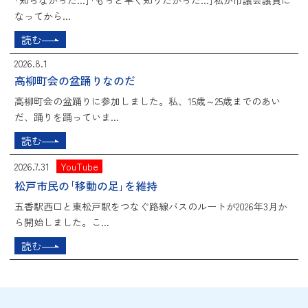
｢知らなかった...｣｢もっと早く知りたかった...｣私が市議会議員に
なってから...
読む
2026.8.1
高柳町会の盆踊りなのだ
高柳町会の盆踊りに参加しました。私、15歳～25歳までのあい
だ、踊りを踊っていま...
読む
2026.7.31
YouTube
松戸市民の｢移動の足｣を維持
五香駅西口と東松戸駅をつなぐ路線バスのルートが2026年3月か
ら開始しました。こ...
読む