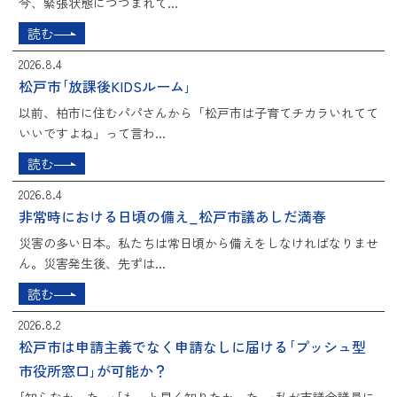
今、緊張状態につつまれて...
読む
2026.8.4
松戸市｢放課後KIDSルーム｣
以前、柏市に住むパパさんから「松戸市は子育てチカラいれてて
いいですよね」って言わ...
読む
2026.8.4
非常時における日頃の備え_松戸市議あしだ満春
災害の多い日本。私たちは常日頃から備えをしなければなりませ
ん。災害発生後、先ずは...
読む
2026.8.2
松戸市は申請主義でなく申請なしに届ける｢プッシュ型
市役所窓口｣が可能か？