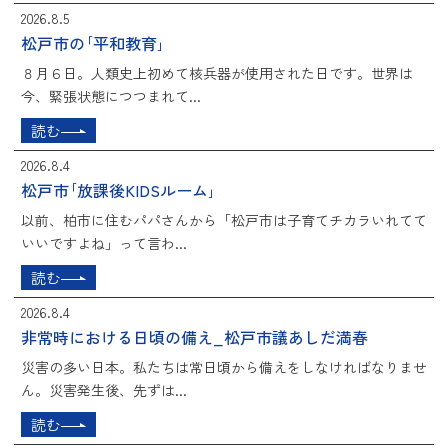
2026.8.5
松戸市の｢平和教育｣
８月６日。人類史上初めて核兵器が使用された日です。世界は
今、緊張状態につつまれて...
読む
2026.8.4
松戸市｢放課後KIDSルーム｣
以前、柏市に住むパパさんから「松戸市は子育てチカラいれてて
いいですよね」って言わ...
読む
2026.8.4
非常時における日頃の備え_松戸市議あしだ満春
災害の多い日本。私たちは常日頃から備えをしなければなりませ
ん。災害発生後、先ずは...
読む