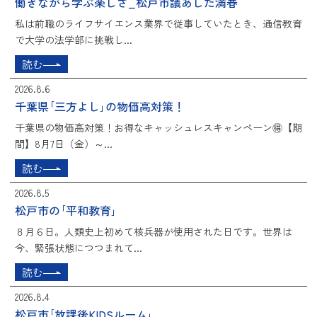
働きながら学ぶ楽しさ_松戸市議あしだ満春
私は前職のライフサイエンス業界で従事していたとき、通信教育
で大学の法学部に挑戦し...
読む
2026.8.6
千葉県｢三方よし｣の物価高対策！
千葉県の物価高対策！お得なキャッシュレスキャンペーン🉐【期
間】8月7日（金）～...
読む
2026.8.5
松戸市の｢平和教育｣
８月６日。人類史上初めて核兵器が使用された日です。世界は
今、緊張状態につつまれて...
読む
2026.8.4
松戸市｢放課後KIDSルーム｣