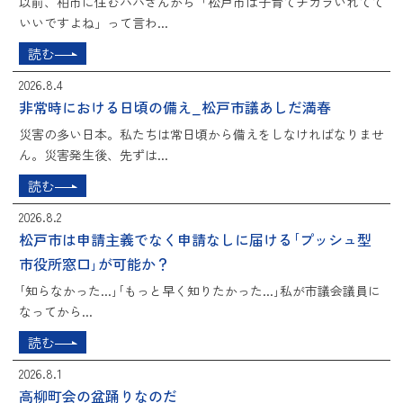
以前、柏市に住むパパさんから「松戸市は子育てチカラいれてて
いいですよね」って言わ...
読む
2026.8.4
非常時における日頃の備え_松戸市議あしだ満春
災害の多い日本。私たちは常日頃から備えをしなければなりませ
ん。災害発生後、先ずは...
読む
2026.8.2
松戸市は申請主義でなく申請なしに届ける｢プッシュ型
市役所窓口｣が可能か？
｢知らなかった...｣｢もっと早く知りたかった...｣私が市議会議員に
なってから...
読む
2026.8.1
高柳町会の盆踊りなのだ