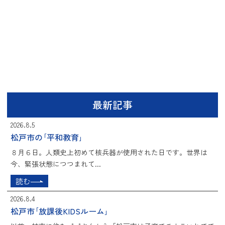
最新記事
2026.8.5
松戸市の｢平和教育｣
８月６日。人類史上初めて核兵器が使用された日です。世界は
今、緊張状態につつまれて...
読む
2026.8.4
松戸市｢放課後KIDSルーム｣