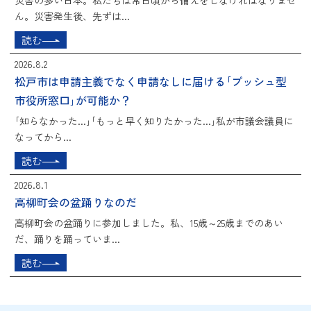
災害の多い日本。私たちは常日頃から備えをしなければなりませ
ん。災害発生後、先ずは...
読む
2026.8.2
松戸市は申請主義でなく申請なしに届ける｢プッシュ型
市役所窓口｣が可能か？
｢知らなかった...｣｢もっと早く知りたかった...｣私が市議会議員に
なってから...
読む
2026.8.1
高柳町会の盆踊りなのだ
高柳町会の盆踊りに参加しました。私、15歳～25歳までのあい
だ、踊りを踊っていま...
読む