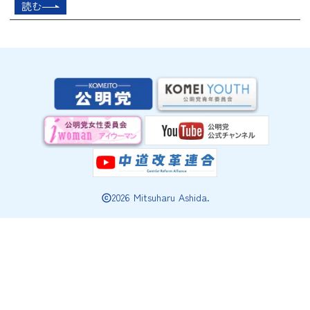
読む
2026 Mitsuharu Ashida.
copyright