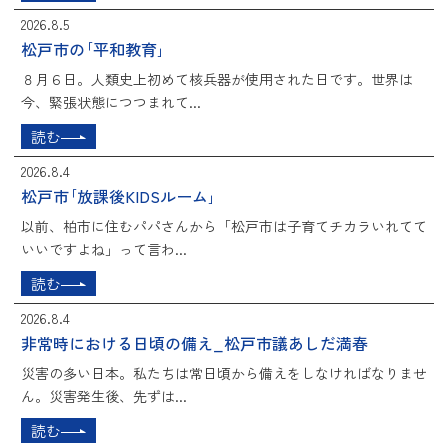
2026.8.5
松戸市の｢平和教育｣
８月６日。人類史上初めて核兵器が使用された日です。世界は
今、緊張状態につつまれて...
読む
2026.8.4
松戸市｢放課後KIDSルーム｣
以前、柏市に住むパパさんから「松戸市は子育てチカラいれてて
いいですよね」って言わ...
読む
2026.8.4
非常時における日頃の備え_松戸市議あしだ満春
災害の多い日本。私たちは常日頃から備えをしなければなりませ
ん。災害発生後、先ずは...
読む