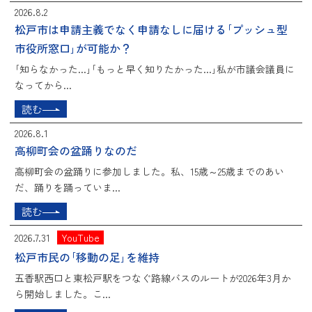
2026.8.2
松戸市は申請主義でなく申請なしに届ける｢プッシュ型
市役所窓口｣が可能か？
｢知らなかった...｣｢もっと早く知りたかった...｣私が市議会議員に
なってから...
読む
2026.8.1
高柳町会の盆踊りなのだ
高柳町会の盆踊りに参加しました。私、15歳～25歳までのあい
だ、踊りを踊っていま...
読む
2026.7.31
YouTube
松戸市民の｢移動の足｣を維持
五香駅西口と東松戸駅をつなぐ路線バスのルートが2026年3月か
ら開始しました。こ...