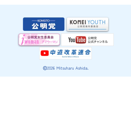
2026 Mitsuharu Ashida.
copyright