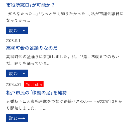
市役所窓口｣が可能か？
｢知らなかった...｣｢もっと早く知りたかった...｣私が市議会議員に
なってから...
読む
2026.8.1
高柳町会の盆踊りなのだ
高柳町会の盆踊りに参加しました。私、15歳～25歳までのあい
だ、踊りを踊っていま...
読む
2026.7.31
YouTube
松戸市民の｢移動の足｣を維持
五香駅西口と東松戸駅をつなぐ路線バスのルートが2026年3月か
ら開始しました。こ...
読む