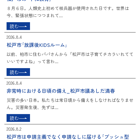
８月６日。人類史上初めて核兵器が使用された日です。世界は
今、緊張状態につつまれて...
読む
2026.8.4
松戸市｢放課後KIDSルーム｣
以前、柏市に住むパパさんから「松戸市は子育てチカラいれてて
いいですよね」って言わ...
読む
2026.8.4
非常時における日頃の備え_松戸市議あしだ満春
災害の多い日本。私たちは常日頃から備えをしなければなりませ
ん。災害発生後、先ずは...
読む
2026.8.2
松戸市は申請主義でなく申請なしに届ける｢プッシュ型