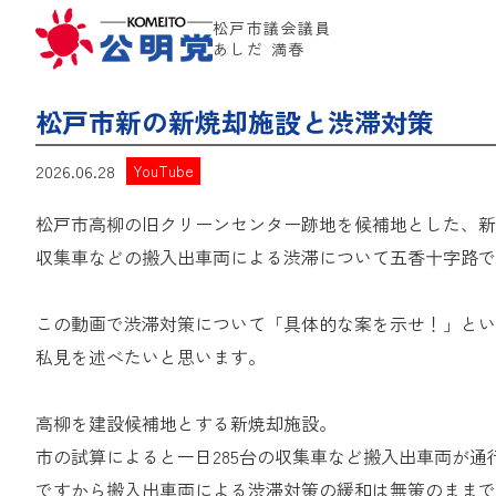
松戸市議会議員
あしだ 満春
松戸市新の新焼却施設と渋滞対策
2026.06.28
YouTube
松戸市高柳の旧クリーンセンター跡地を候補地とした、新
収集車などの搬入出車両による渋滞について五香十字路で
この動画で渋滞対策について「具体的な案を示せ！」とい
私見を述べたいと思います。
高柳を建設候補地とする新焼却施設。
市の試算によると一日285台の収集車など搬入出車両が
ですから搬入出車両による渋滞対策の緩和は無策のままで