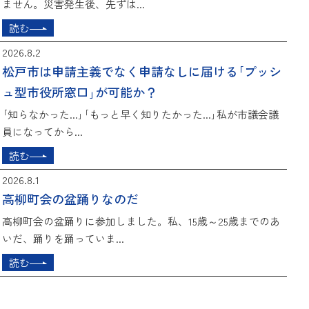
ません。災害発生後、先ずは...
読む
2026.8.2
松戸市は申請主義でなく申請なしに届ける｢プッシ
ュ型市役所窓口｣が可能か？
｢知らなかった...｣｢もっと早く知りたかった...｣私が市議会議
員になってから...
読む
2026.8.1
高柳町会の盆踊りなのだ
高柳町会の盆踊りに参加しました。私、15歳～25歳までのあ
いだ、踊りを踊っていま...
読む