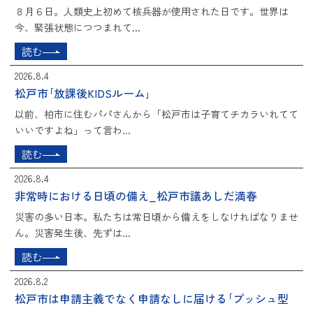
８月６日。人類史上初めて核兵器が使用された日です。世界は
今、緊張状態につつまれて...
読む
2026.8.4
松戸市｢放課後KIDSルーム｣
以前、柏市に住むパパさんから「松戸市は子育てチカラいれてて
いいですよね」って言わ...
読む
2026.8.4
非常時における日頃の備え_松戸市議あしだ満春
災害の多い日本。私たちは常日頃から備えをしなければなりませ
ん。災害発生後、先ずは...
読む
2026.8.2
松戸市は申請主義でなく申請なしに届ける｢プッシュ型