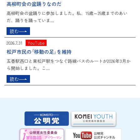
高柳町会の盆踊りなのだ
高柳町会の盆踊りに参加しました。私、15歳～25歳までのあい
だ、踊りを踊っていま...
読む
2026.7.31
YouTube
松戸市民の｢移動の足｣を維持
五香駅西口と東松戸駅をつなぐ路線バスのルートが2026年3月か
ら開始しました。こ...
読む