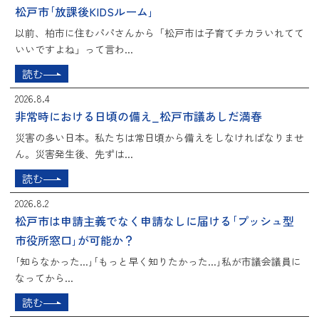
松戸市｢放課後KIDSルーム｣
以前、柏市に住むパパさんから「松戸市は子育てチカラいれてて
いいですよね」って言わ...
読む
2026.8.4
非常時における日頃の備え_松戸市議あしだ満春
災害の多い日本。私たちは常日頃から備えをしなければなりませ
ん。災害発生後、先ずは...
読む
2026.8.2
松戸市は申請主義でなく申請なしに届ける｢プッシュ型
市役所窓口｣が可能か？
｢知らなかった...｣｢もっと早く知りたかった...｣私が市議会議員に
なってから...
読む