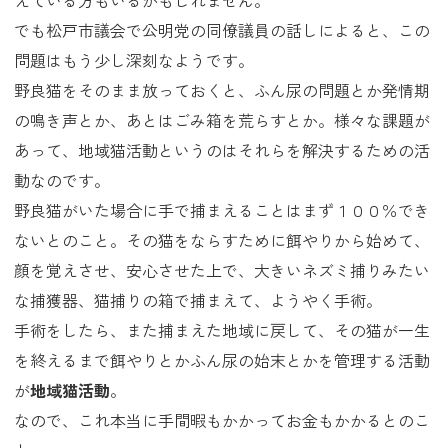
えている方もいるかもしれません。
でも松戸市議会で公明党の同僚議員の話しによると、この
問題はもう少し深刻なようです。
野良猫をそのまま放っておくと、ふん尿の問題とか発情期
の鳴き声とか、あとはごみ箱を荒らすとか。様々な課題が
あって、地域猫活動というのはそれらを解決するための活
動なのです。
野良猫がいた場合に手で捕まえることはまず１００％でき
ないとのこと。その猫をならすために餌やりから始めて、
顔を覚えさせ、安心させた上で、大きいネズミ捕りみたい
な捕獲器、猫捕りの箱で捕まえて、ようやく手術。
手術をしたら、また捕まえた地域に戻して、その猫が一生
を終えるまで餌やりとかふん尿の始末とかを管理する活動
が
地域猫活動
。
なので、これ本当に手間暇もかかってお金もかかるとのこ