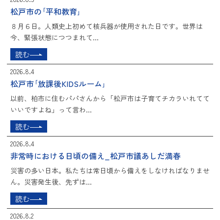
松戸市の｢平和教育｣
８月６日。人類史上初めて核兵器が使用された日です。世界は
今、緊張状態につつまれて...
読む
2026.8.4
松戸市｢放課後KIDSルーム｣
以前、柏市に住むパパさんから「松戸市は子育てチカラいれてて
いいですよね」って言わ...
読む
2026.8.4
非常時における日頃の備え_松戸市議あしだ満春
災害の多い日本。私たちは常日頃から備えをしなければなりませ
ん。災害発生後、先ずは...
読む
2026.8.2