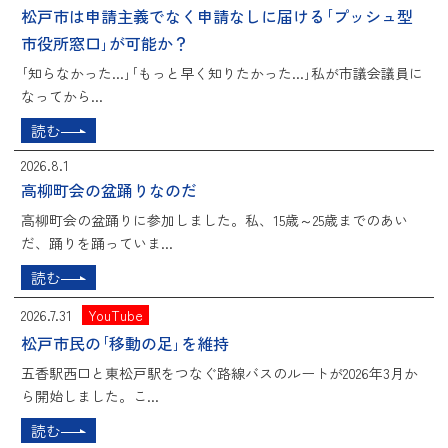
松戸市は申請主義でなく申請なしに届ける｢プッシュ型
市役所窓口｣が可能か？
｢知らなかった...｣｢もっと早く知りたかった...｣私が市議会議員に
なってから...
読む
2026.8.1
高柳町会の盆踊りなのだ
高柳町会の盆踊りに参加しました。私、15歳～25歳までのあい
だ、踊りを踊っていま...
読む
2026.7.31
YouTube
松戸市民の｢移動の足｣を維持
五香駅西口と東松戸駅をつなぐ路線バスのルートが2026年3月か
ら開始しました。こ...
読む