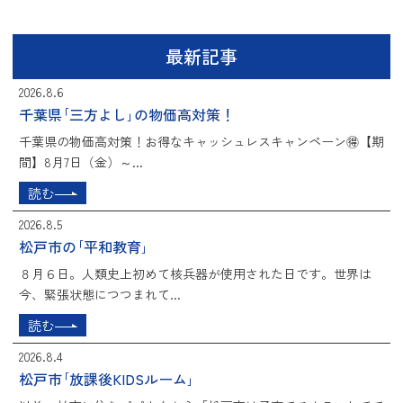
最新記事
2026.8.6
千葉県｢三方よし｣の物価高対策！
千葉県の物価高対策！お得なキャッシュレスキャンペーン🉐【期
間】8月7日（金）～...
読む
2026.8.5
松戸市の｢平和教育｣
８月６日。人類史上初めて核兵器が使用された日です。世界は
今、緊張状態につつまれて...
読む
2026.8.4
松戸市｢放課後KIDSルーム｣