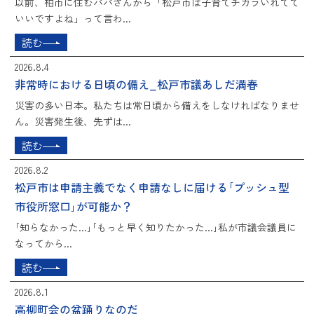
以前、柏市に住むパパさんから「松戸市は子育てチカラいれてて
いいですよね」って言わ...
読む
2026.8.4
非常時における日頃の備え_松戸市議あしだ満春
災害の多い日本。私たちは常日頃から備えをしなければなりませ
ん。災害発生後、先ずは...
読む
2026.8.2
松戸市は申請主義でなく申請なしに届ける｢プッシュ型
市役所窓口｣が可能か？
｢知らなかった...｣｢もっと早く知りたかった...｣私が市議会議員に
なってから...
読む
2026.8.1
高柳町会の盆踊りなのだ