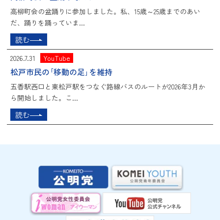
高柳町会の盆踊りに参加しました。私、15歳～25歳までのあい
だ、踊りを踊っていま...
読む
2026.7.31
YouTube
松戸市民の｢移動の足｣を維持
五香駅西口と東松戸駅をつなぐ路線バスのルートが2026年3月か
ら開始しました。こ...
読む