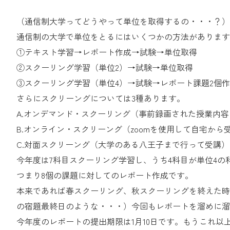
（通信制大学ってどうやって単位を取得するの・・・？）
通信制の大学で単位をとるにはいくつかの方法があります
①テキスト学習→レポート作成→試験→単位取得
②スクーリング学習（単位2）→試験→単位取得
③スクーリング学習（単位4）→試験→レポート課題2個
さらにスクリーングについては3種あります。
A.オンデマンド・スクーリング（事前録画された授業内
B.オンライン・スクリーング（zoomを使用して自宅から
C.対面スクリーング（大学のある八王子まで行って受講）
今年度は7科目スクーリング学習し、うち4科目が単位4の
つまり8個の課題に対してのレポート作成です。
本来であれば春スクーリング、秋スクーリングを終えた時
の宿題最終日のような・・・）今回もレポートを溜めに溜
今年度のレポートの提出期限は1月10日です。もうこれ以