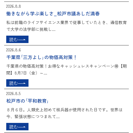
2026.8.8
働きながら学ぶ楽しさ_松戸市議あしだ満春
私は前職のライフサイエンス業界で従事していたとき、通信教育
で大学の法学部に挑戦し...
読む
2026.8.6
千葉県｢三方よし｣の物価高対策！
千葉県の物価高対策！お得なキャッシュレスキャンペーン🉐【期
間】8月7日（金）～...
読む
2026.8.5
松戸市の｢平和教育｣
８月６日。人類史上初めて核兵器が使用された日です。世界は
今、緊張状態につつまれて...
読む