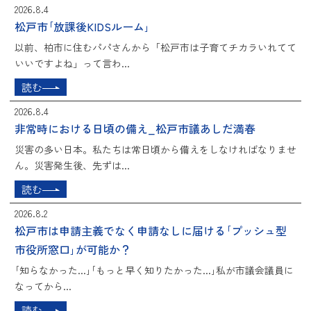
2026.8.4
松戸市｢放課後KIDSルーム｣
以前、柏市に住むパパさんから「松戸市は子育てチカラいれてて
いいですよね」って言わ...
読む
2026.8.4
非常時における日頃の備え_松戸市議あしだ満春
災害の多い日本。私たちは常日頃から備えをしなければなりませ
ん。災害発生後、先ずは...
読む
2026.8.2
松戸市は申請主義でなく申請なしに届ける｢プッシュ型
市役所窓口｣が可能か？
｢知らなかった...｣｢もっと早く知りたかった...｣私が市議会議員に
なってから...
読む