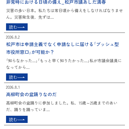
非常時における日頃の備え_松戸市議あしだ満春
災害の多い日本。私たちは常日頃から備えをしなければなりませ
ん。災害発生後、先ずは...
読む
2026.8.2
松戸市は申請主義でなく申請なしに届ける｢プッシュ型
市役所窓口｣が可能か？
｢知らなかった...｣｢もっと早く知りたかった...｣私が市議会議員に
なってから...
読む
2026.8.1
高柳町会の盆踊りなのだ
高柳町会の盆踊りに参加しました。私、15歳～25歳までのあい
だ、踊りを踊っていま...
読む