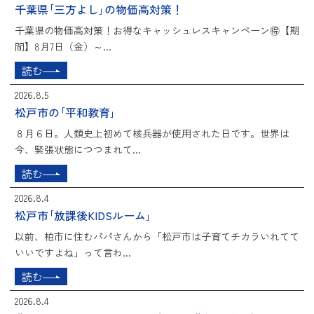
千葉県｢三方よし｣の物価高対策！
千葉県の物価高対策！お得なキャッシュレスキャンペーン🉐【期
間】8月7日（金）～...
読む
2026.8.5
松戸市の｢平和教育｣
８月６日。人類史上初めて核兵器が使用された日です。世界は
今、緊張状態につつまれて...
読む
2026.8.4
松戸市｢放課後KIDSルーム｣
以前、柏市に住むパパさんから「松戸市は子育てチカラいれてて
いいですよね」って言わ...
読む
2026.8.4