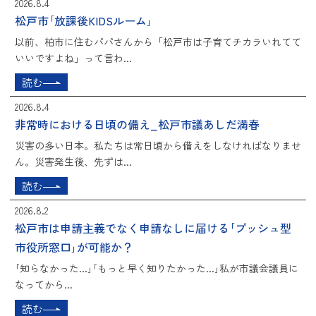
2026.8.4
松戸市｢放課後KIDSルーム｣
以前、柏市に住むパパさんから「松戸市は子育てチカラいれてて
いいですよね」って言わ...
読む
2026.8.4
非常時における日頃の備え_松戸市議あしだ満春
災害の多い日本。私たちは常日頃から備えをしなければなりませ
ん。災害発生後、先ずは...
読む
2026.8.2
松戸市は申請主義でなく申請なしに届ける｢プッシュ型
市役所窓口｣が可能か？
｢知らなかった...｣｢もっと早く知りたかった...｣私が市議会議員に
なってから...
読む