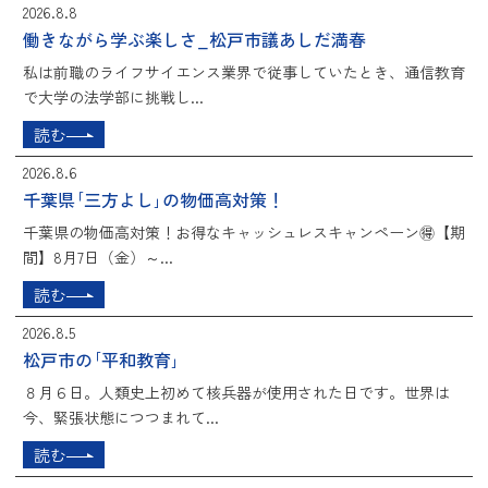
2026.8.8
働きながら学ぶ楽しさ_松戸市議あしだ満春
私は前職のライフサイエンス業界で従事していたとき、通信教育
で大学の法学部に挑戦し...
読む
2026.8.6
千葉県｢三方よし｣の物価高対策！
千葉県の物価高対策！お得なキャッシュレスキャンペーン🉐【期
間】8月7日（金）～...
読む
2026.8.5
松戸市の｢平和教育｣
８月６日。人類史上初めて核兵器が使用された日です。世界は
今、緊張状態につつまれて...
読む