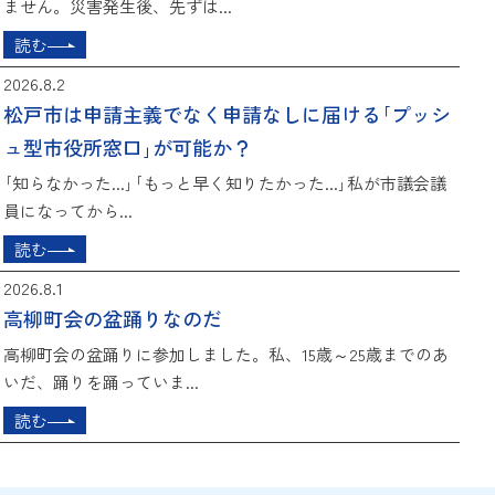
ません。災害発生後、先ずは...
読む
2026.8.2
松戸市は申請主義でなく申請なしに届ける｢プッシ
ュ型市役所窓口｣が可能か？
｢知らなかった...｣｢もっと早く知りたかった...｣私が市議会議
員になってから...
読む
2026.8.1
高柳町会の盆踊りなのだ
高柳町会の盆踊りに参加しました。私、15歳～25歳までのあ
いだ、踊りを踊っていま...
読む