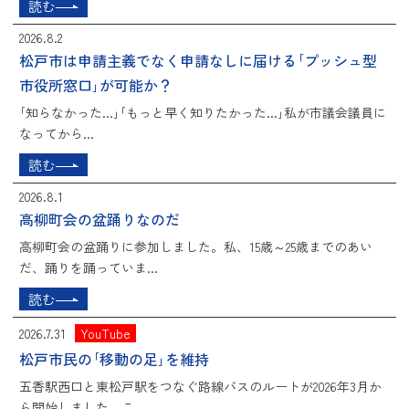
読む
2026.8.2
松戸市は申請主義でなく申請なしに届ける｢プッシュ型
市役所窓口｣が可能か？
｢知らなかった...｣｢もっと早く知りたかった...｣私が市議会議員に
なってから...
読む
2026.8.1
高柳町会の盆踊りなのだ
高柳町会の盆踊りに参加しました。私、15歳～25歳までのあい
だ、踊りを踊っていま...
読む
2026.7.31
YouTube
松戸市民の｢移動の足｣を維持
五香駅西口と東松戸駅をつなぐ路線バスのルートが2026年3月か
ら開始しました。こ...