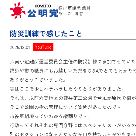
松戸市議会議員
あしだ 満春
防災訓練で感じたこと
2025.12.01
YouTube
六実小避難所運営委員会主催の防災訓練に参加させていた
講師や市の職員にもお越しいただきＱ&Aでとてもわかり
ありがとうございました。
実はここで少しハラハラしたやりとりがありました。
それは、以前六実地区の籠益第二公園で台風が原因で樹が
そこで公園の樹の管理について質問があったのです。
市役所組織っていわゆる縦割りです。
行政ってそれぞれの専門分野にはスペシャリストがいるの
別のセクションになるとなかなか口を挟むことができませ