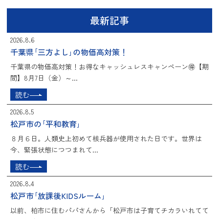
最新記事
2026.8.6
千葉県｢三方よし｣の物価高対策！
千葉県の物価高対策！お得なキャッシュレスキャンペーン🉐【期
間】8月7日（金）～...
読む
2026.8.5
松戸市の｢平和教育｣
８月６日。人類史上初めて核兵器が使用された日です。世界は
今、緊張状態につつまれて...
読む
2026.8.4
松戸市｢放課後KIDSルーム｣
以前、柏市に住むパパさんから「松戸市は子育てチカラいれてて