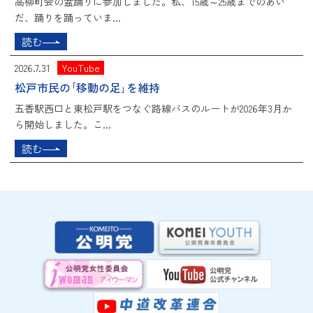
高柳町会の盆踊りに参加しました。私、15歳～25歳までのあい
だ、踊りを踊っていま...
読む
2026.7.31
YouTube
松戸市民の｢移動の足｣を維持
五香駅西口と東松戸駅をつなぐ路線バスのルートが2026年3月か
ら開始しました。こ...
読む