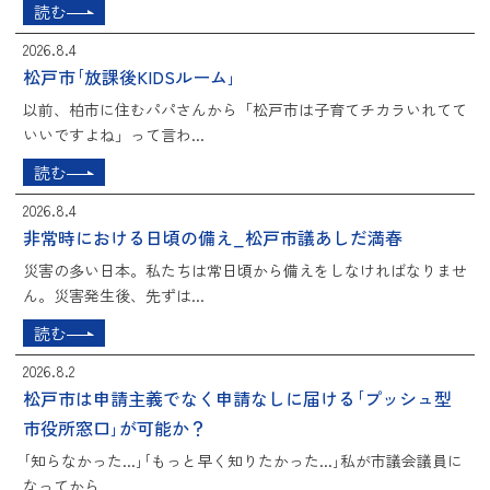
読む
2026.8.4
松戸市｢放課後KIDSルーム｣
以前、柏市に住むパパさんから「松戸市は子育てチカラいれてて
いいですよね」って言わ...
読む
2026.8.4
非常時における日頃の備え_松戸市議あしだ満春
災害の多い日本。私たちは常日頃から備えをしなければなりませ
ん。災害発生後、先ずは...
読む
2026.8.2
松戸市は申請主義でなく申請なしに届ける｢プッシュ型
市役所窓口｣が可能か？
｢知らなかった...｣｢もっと早く知りたかった...｣私が市議会議員に
なってから...