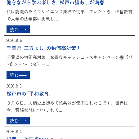
働きながら学ぶ楽しさ_松戸市議あしだ満春
私は前職のライフサイエンス業界で従事していたとき、通信教育
で大学の法学部に挑戦し...
読む
2026.8.6
千葉県｢三方よし｣の物価高対策！
千葉県の物価高対策！お得なキャッシュレスキャンペーン🉐【期
間】8月7日（金）～...
読む
2026.8.5
松戸市の｢平和教育｣
８月６日。人類史上初めて核兵器が使用された日です。世界は
今、緊張状態につつまれて...
読む
2026.8.4