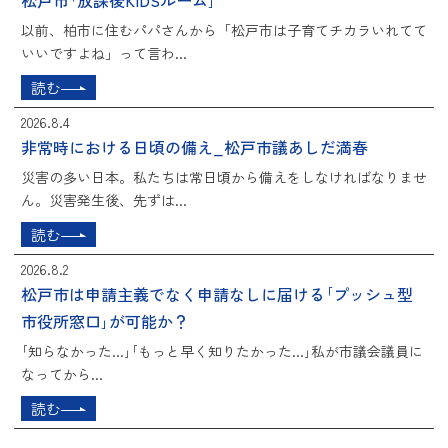
松戸市｢放課後KIDSルーム｣
以前、柏市に住むパパさんから「松戸市は子育てチカラいれてて
いいですよね」って言わ...
読む
2026.8.4
非常時における日頃の備え_松戸市議あしだ満春
災害の多い日本。私たちは常日頃から備えをしなければなりませ
ん。災害発生後、先ずは...
読む
2026.8.2
松戸市は申請主義でなく申請なしに届ける｢プッシュ型
市役所窓口｣が可能か？
｢知らなかった...｣｢もっと早く知りたかった...｣私が市議会議員に
なってから...
読む