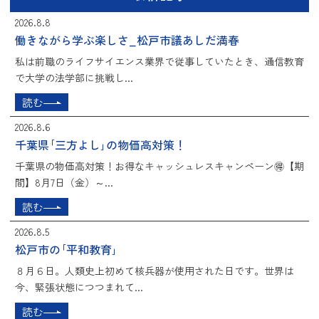
2026.8.8
働きながら学ぶ楽しさ_松戸市議あしだ満春
私は前職のライフサイエンス業界で従事していたとき、通信教育
で大学の法学部に挑戦し...
読む
2026.8.6
千葉県｢三方よし｣の物価高対策！
千葉県の物価高対策！お得なキャッシュレスキャンペーン🉐【期
間】8月7日（金）～...
読む
2026.8.5
松戸市の｢平和教育｣
８月６日。人類史上初めて核兵器が使用された日です。世界は
今、緊張状態につつまれて...
読む