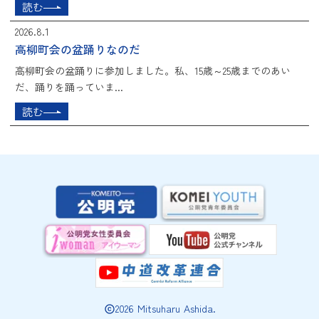
読む
2026.8.1
高柳町会の盆踊りなのだ
高柳町会の盆踊りに参加しました。私、15歳～25歳までのあい
だ、踊りを踊っていま...
読む
2026 Mitsuharu Ashida.
copyright