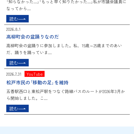
｢知らなかった...｣｢もっと早く知りたかった...｣私が市議会議員に
なってから...
読む
2026.8.1
高柳町会の盆踊りなのだ
高柳町会の盆踊りに参加しました。私、15歳～25歳までのあい
だ、踊りを踊っていま...
読む
2026.7.31
YouTube
松戸市民の｢移動の足｣を維持
五香駅西口と東松戸駅をつなぐ路線バスのルートが2026年3月か
ら開始しました。こ...
読む