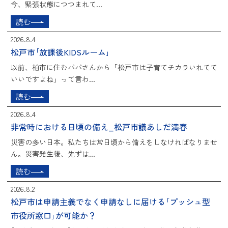
今、緊張状態につつまれて...
読む
2026.8.4
松戸市｢放課後KIDSルーム｣
以前、柏市に住むパパさんから「松戸市は子育てチカラいれてて
いいですよね」って言わ...
読む
2026.8.4
非常時における日頃の備え_松戸市議あしだ満春
災害の多い日本。私たちは常日頃から備えをしなければなりませ
ん。災害発生後、先ずは...
読む
2026.8.2
松戸市は申請主義でなく申請なしに届ける｢プッシュ型
市役所窓口｣が可能か？