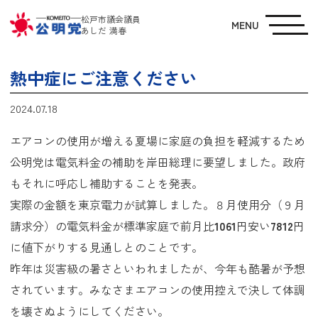
松戸市議会議員
MENU
あしだ 満春
熱中症にご注意ください
2024.07.18
エアコンの使用が増える夏場に家庭の負担を軽減するため
公明党は電気料金の補助を岸田総理に要望しました。政府
もそれに呼応し補助することを発表。
実際の金額を東京電力が試算しました。８月使用分（９月
請求分）の電気料金が標準家庭で前月比
1061
円安い
7812
円
に値下がりする見通しとのことです。
昨年は災害級の暑さといわれましたが、今年も酷暑が予想
されています。みなさまエアコンの使用控えで決して体調
を壊さぬようにしてください。