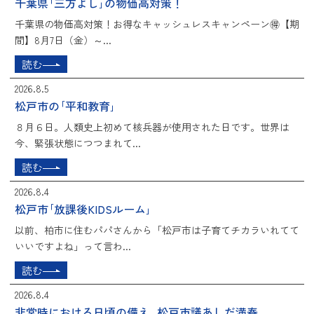
千葉県｢三方よし｣の物価高対策！
千葉県の物価高対策！お得なキャッシュレスキャンペーン🉐【期
間】8月7日（金）～...
読む
2026.8.5
松戸市の｢平和教育｣
８月６日。人類史上初めて核兵器が使用された日です。世界は
今、緊張状態につつまれて...
読む
2026.8.4
松戸市｢放課後KIDSルーム｣
以前、柏市に住むパパさんから「松戸市は子育てチカラいれてて
いいですよね」って言わ...
読む
2026.8.4
非常時における日頃の備え_松戸市議あしだ満春