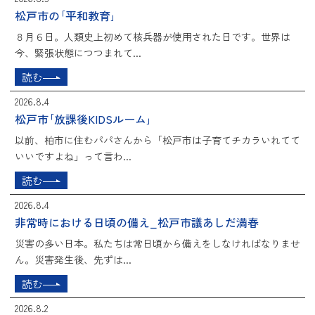
松戸市の｢平和教育｣
８月６日。人類史上初めて核兵器が使用された日です。世界は
今、緊張状態につつまれて...
読む
2026.8.4
松戸市｢放課後KIDSルーム｣
以前、柏市に住むパパさんから「松戸市は子育てチカラいれてて
いいですよね」って言わ...
読む
2026.8.4
非常時における日頃の備え_松戸市議あしだ満春
災害の多い日本。私たちは常日頃から備えをしなければなりませ
ん。災害発生後、先ずは...
読む
2026.8.2