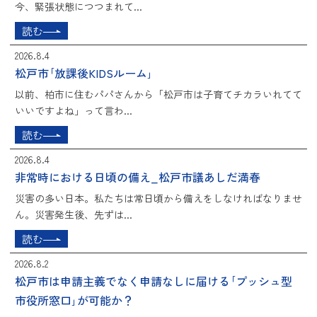
今、緊張状態につつまれて...
読む
2026.8.4
松戸市｢放課後KIDSルーム｣
以前、柏市に住むパパさんから「松戸市は子育てチカラいれてて
いいですよね」って言わ...
読む
2026.8.4
非常時における日頃の備え_松戸市議あしだ満春
災害の多い日本。私たちは常日頃から備えをしなければなりませ
ん。災害発生後、先ずは...
読む
2026.8.2
松戸市は申請主義でなく申請なしに届ける｢プッシュ型
市役所窓口｣が可能か？